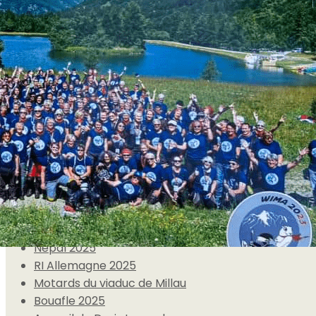
Exporter les lignes sélectionnées
Exporter toutes les colonnes
Exporter uniquement les colonnes affichées
Menu
<
>
Tous les évènements
Moto-Archéo Juillet 2026
30 ans de la WIMA Japon 🇯🇵
8 Mars 2026
Salon de la moto, Limoges (87)
Népal 2025
RI Allemagne 2025
Motards du viaduc de Millau
Bouafle 2025