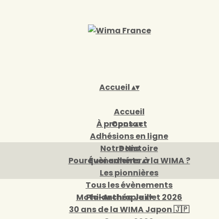
Accueil
▴
▾
Accueil
À propos
Contact
▴
▾
Adhésions en ligne
Notre Histoire
Dons
Pourquoi adhérer à la WIMA ?
Évènements
▴
▾
Les pionnières
Tous les évènements
Moto-Archéo Juillet 2026
Philanthropie
▴
▾
30 ans de la WIMA Japon 🇯🇵