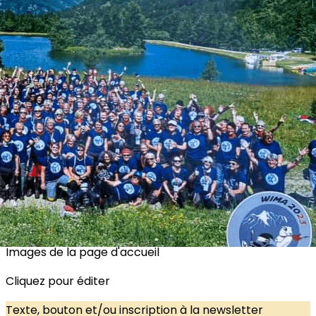
Exporter les lignes sélectionnées
Exporter toutes les colonnes
Exporter uniquement les colonnes affichées
Menu
<
>
Notre Histoire
Pourquoi adhérer à la WIMA ?
Les pionnières
?>
Images de la page d'accueil
Cliquez pour éditer
Texte, bouton et/ou inscription à la newsletter