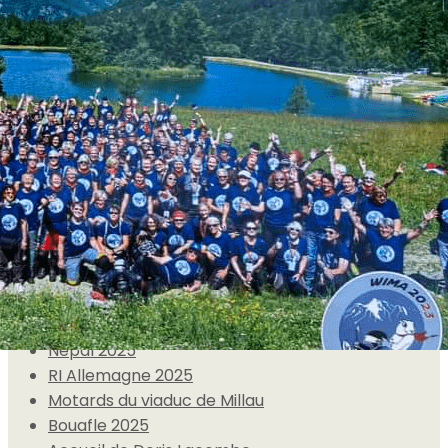
Exporter les lignes sélectionnées
Exporter toutes les colonnes
Exporter uniquement les colonnes affichées
Menu
<
>
Tous les évènements
Moto-Archéo Juillet 2026
30 ans de la WIMA Japon 🇯🇵
8 Mars 2026
Salon de la moto, Limoges (87)
Népal 2025
RI Allemagne 2025
Motards du viaduc de Millau
Bouafle 2025