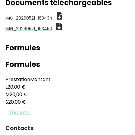
Documents téléchargeables
IMG_20260521_163434
IMG_20260521_163450
Formules
Formules
Prestation
Montant
L
20,00 €
M
20,00 €
S
20,00 €
J'achète !
Contacts