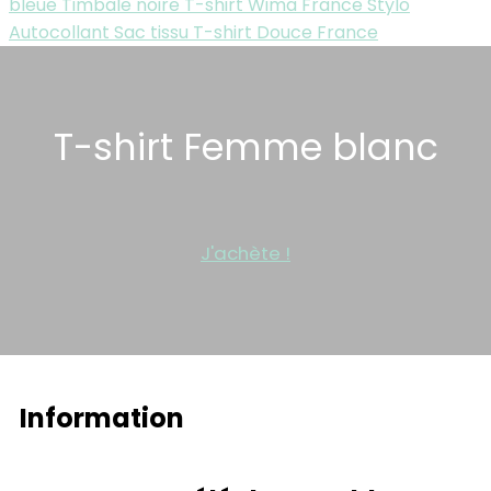
bleue
Timbale noire
T-shirt Wima France
Stylo
Autocollant
Sac tissu
T-shirt Douce France
T-shirt Femme blanc
J'achète !
Information