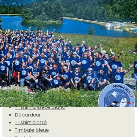
Exporter les lignes sélectionnées
Exporter toutes les colonnes
Exporter uniquement les colonnes affichées
Menu
<
>
Autocollants
Tour de cou blanc
Débardeur blanc
T-shirt Femme blanc
T-shirt Manche longue blanc
T-shirt unisexe blanc
Débardeur
T-shirt cintré
Timbale bleue