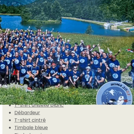
Exporter les lignes sélectionnées
Exporter toutes les colonnes
Exporter uniquement les colonnes affichées
Menu
<
>
Autocollants
Tour de cou blanc
Débardeur blanc
T-shirt Femme blanc
T-shirt Manche longue blanc
T-shirt unisexe blanc
Débardeur
T-shirt cintré
Timbale bleue