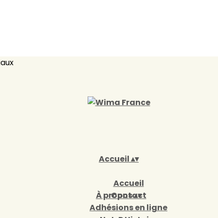
iaux
Accueil
▴
▾
Accueil
À propos
Contact
▴
▾
Adhésions en ligne